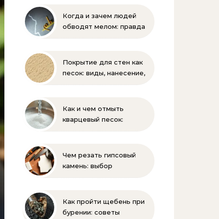
Когда и зачем людей
обводят мелом: правда
и мифы
Покрытие для стен как
песок: виды, нанесение,
выбор
Как и чем отмыть
кварцевый песок:
полное руководство
для бассейна и фильтра
Чем резать гипсовый
камень: выбор
инструмента и техника
безопасности
Как пройти щебень при
бурении: советы