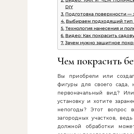
Видео: КАК И ЧЕМ ПОКРА
DIY
Подготовка поверхности — 
Выбираем подходящий тип
Технология нанесения и по
Видео: Как покрасить садов
Зачем нужно защитное покр
Чем покрасить бе
Вы приобрели или созда
фигуры для своего сада,
первоначальный вид? Или
установку и хотите заране
непогоды? Этот вопрос в
загородных участков, ведь
должной обработки может