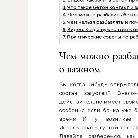
Видео: Как залить бетон пр
Что такое бетон контакт и з
Чем можно разбавить бетон
Чем нельзя разбавлять и по
Видео: Когда нужно греть б
Практические советы по раб
Чем можно разбав
о важном
Вы когда-нибудь открывал
состав загустел? Знако
действительно имеет свойс
особенно если банка уже б
время. И тут возникает
Использовать густой соста
Давайте разберемся, как