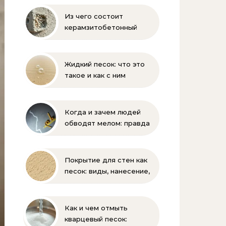
Из чего состоит
керамзитобетонный
блок: состав, размеры и
пропорции
Жидкий песок: что это
такое и как с ним
бороться
Когда и зачем людей
обводят мелом: правда
и мифы
Покрытие для стен как
песок: виды, нанесение,
выбор
Как и чем отмыть
кварцевый песок: