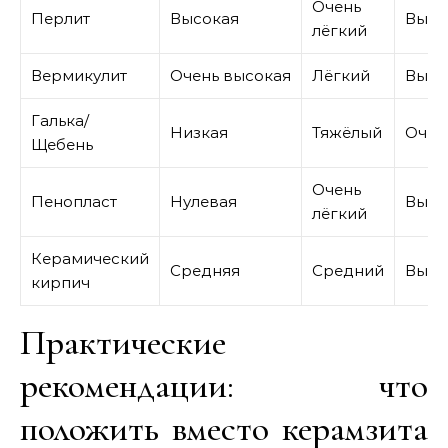
Очень
Перлит
Высокая
Высо
лёгкий
Вермикулит
Очень высокая
Лёгкий
Высо
Галька/
Низкая
Тяжёлый
Очен
Щебень
Очень
Пенопласт
Нулевая
Высо
лёгкий
Керамический
Средняя
Средний
Высо
кирпич
Практические
рекомендации: что
положить вместо керамзита