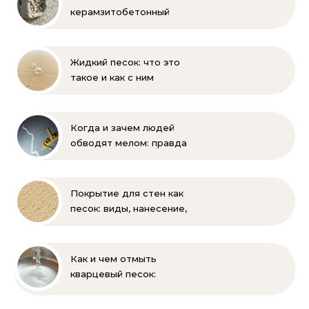
керамзитобетонный
блок: состав, размеры и
пропорции
Жидкий песок: что это
такое и как с ним
бороться
Когда и зачем людей
обводят мелом: правда
и мифы
Покрытие для стен как
песок: виды, нанесение,
выбор
Как и чем отмыть
кварцевый песок:
полное руководство
для бассейна и фильтра