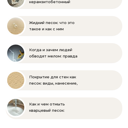
керамзитобетонный
блок: состав, размеры и
пропорции
Жидкий песок: что это
такое и как с ним
бороться
Когда и зачем людей
обводят мелом: правда
и мифы
Покрытие для стен как
песок: виды, нанесение,
выбор
Как и чем отмыть
кварцевый песок:
полное руководство
для бассейна и фильтра