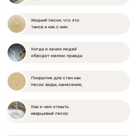
блок: состав, размеры и
пропорции
Жидкий песок: что это
такое и как с ним
бороться
Когда и зачем людей
обводят мелом: правда
и мифы
Покрытие для стен как
песок: виды, нанесение,
выбор
Как и чем отмыть
кварцевый песок:
полное руководство
для бассейна и фильтра