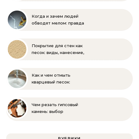
бороться
Когда и зачем людей
обводят мелом: правда
и мифы
Покрытие для стен как
песок: виды, нанесение,
выбор
Как и чем отмыть
кварцевый песок:
полное руководство
для бассейна и фильтра
Чем резать гипсовый
камень: выбор
инструмента и техника
безопасности
РУБРИКИ