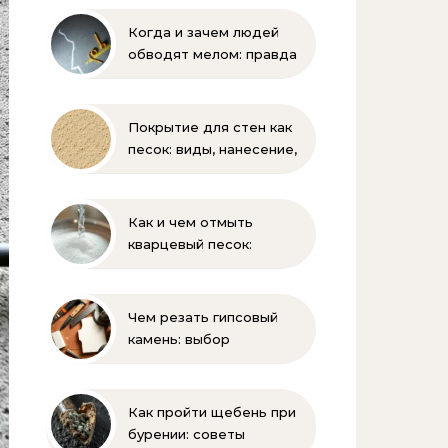
Когда и зачем людей
обводят мелом: правда
и мифы
Покрытие для стен как
песок: виды, нанесение,
выбор
Как и чем отмыть
кварцевый песок:
полное руководство
для бассейна и фильтра
Чем резать гипсовый
камень: выбор
инструмента и техника
безопасности
Как пройти щебень при
бурении: советы