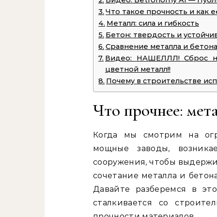
Видео: Betronomy AI — Пуб
Что такое прочность и как 
Металл: сила и гибкость
Бетон: твердость и устойчи
Сравнение металла и бетона
Видео: НАШЕЛЛЛ! Сброс н
цветной металл!!
Почему в строительстве ис
Что прочнее: мет
Когда мы смотрим на ог
мощные заводы, возника
сооружения, чтобы выдержи
сочетание металла и бетона
Давайте разберемся в это
сталкивается со строите
прочности материалов.