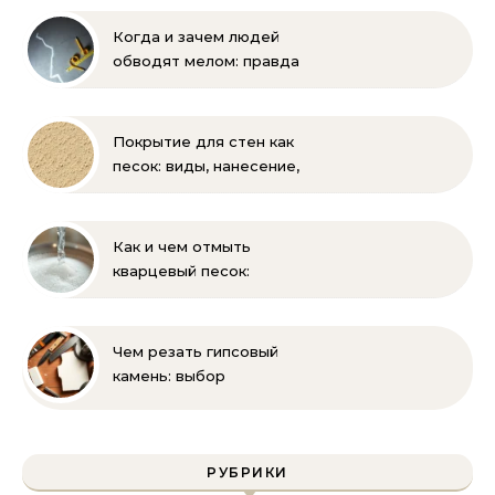
Когда и зачем людей
обводят мелом: правда
и мифы
Покрытие для стен как
песок: виды, нанесение,
выбор
Как и чем отмыть
кварцевый песок:
полное руководство
для бассейна и фильтра
Чем резать гипсовый
камень: выбор
инструмента и техника
безопасности
РУБРИКИ