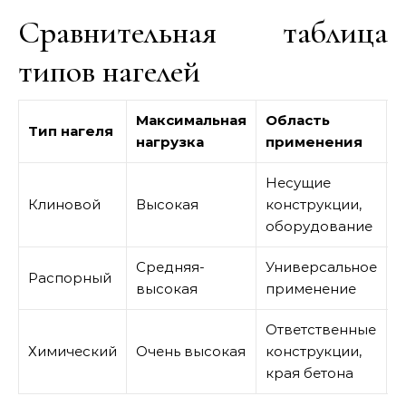
Сравнительная таблица
типов нагелей
Максимальная
Область
С
Тип нагеля
нагрузка
применения
м
Несущие
Клиновой
Высокая
конструкции,
С
оборудование
Средняя-
Универсальное
Распорный
Н
высокая
применение
Ответственные
Химический
Очень высокая
конструкции,
В
края бетона