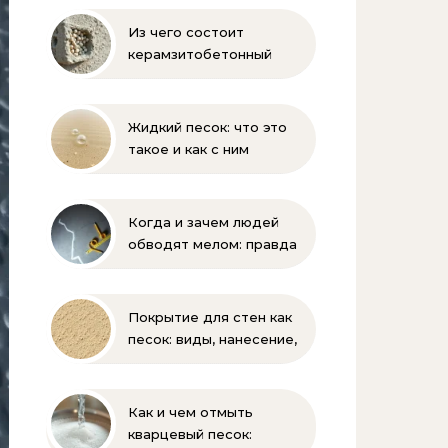
Из чего состоит
керамзитобетонный
блок: состав, размеры и
пропорции
Жидкий песок: что это
такое и как с ним
бороться
Когда и зачем людей
обводят мелом: правда
и мифы
Покрытие для стен как
песок: виды, нанесение,
выбор
Как и чем отмыть
кварцевый песок: