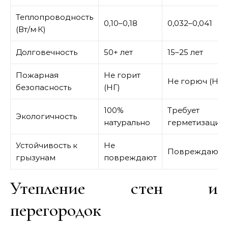
Теплопроводность
0,10–0,18
0,032–0,041
(Вт/м·К)
Долговечность
50+ лет
15–25 лет
Пожарная
Не горит
Не горюч (НГ)
безопасность
(НГ)
100%
Требует
Экологичность
натурально
герметизации
Устойчивость к
Не
Повреждают
грызунам
повреждают
Утепление стен и
перегородок