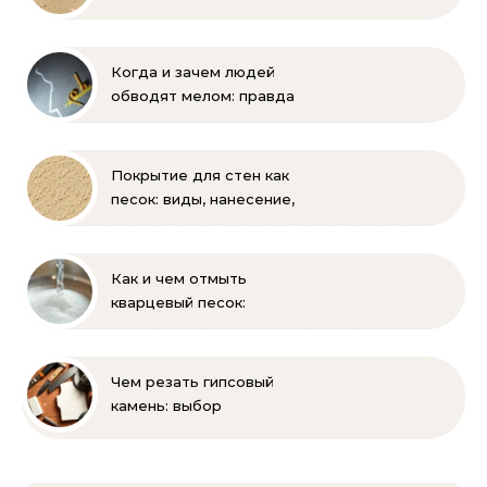
бороться
Когда и зачем людей
обводят мелом: правда
и мифы
Покрытие для стен как
песок: виды, нанесение,
выбор
Как и чем отмыть
кварцевый песок:
полное руководство
для бассейна и фильтра
Чем резать гипсовый
камень: выбор
инструмента и техника
безопасности