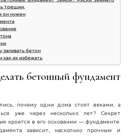
 бетонный фундамент Зимой? Риски зимнего
ть трещин.
м он нужен
амента
рование
етона
вки
у заливать бетон
 как их избежать
делать бетонный фундамент
лись, почему одни дома стоят веками, а
ться уже через несколько лет? Секрет
ия кроется в его основании — фундаменте.
дамента зависит, насколько прочным и