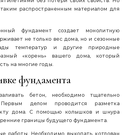
ятилетиями без потери своих свойств. Но
 таким распространенным материалом для
онный фундамент создает монолитную
рживает не только вес дома, но и сезонные
пады температур и другие природные
разный «корень» вашего дома, который
сть на многие годы.
ивке фундамента
аливать бетон, необходимо тщательно
 Первым делом проводится разметка
екту дома. С помощью колышков и шнура
ренние границы будущего фундамента.
е работы. Необходимо выкопать котлован