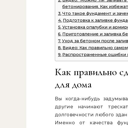
Видео: Можно ли заливать
бетонирования. Как избежа
Что такое фундамент и заче
Подготовка к заливке фунд
Установка опалубки и арми
Приготовление и заливка б
Уход за бетоном после зали
Видео: Как правильно самом
Распространенные ошибки и
Как правильно с
для дома
Вы когда-нибудь задумыва
другие начинают треска
долговечности любого здан
Именно от качества фун