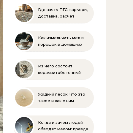
Где взять ПГС: карьеры,
доставка, расчет
объема и выбор
поставщика
Как измельчить мел в
порошок в домашних
условиях и на
производстве:
проверенные способы
Из чего состоит
керамзитобетонный
блок: состав, размеры и
пропорции
Жидкий песок: что это
такое и как с ним
бороться
Когда и зачем людей
обводят мелом: правда