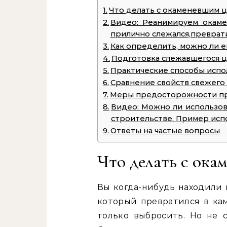
Что делать с окаменевшим 
Видео: Реанимируем окаме
прилично слежался,преврати
Как определить, можно ли 
Подготовка слежавшегося ц
Практические способы испо
Сравнение свойств свежего 
Меры предосторожности пр
Видео: Можно ли использо
строительстве. Пример исп
Ответы на частые вопросы
Что делать с ока
Вы когда-нибудь находили 
который превратился в кам
только выбросить. Но не 