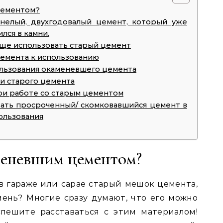
цементом?
нелый, двухгодовалый цемент, который уже
лся в камни.
еще использовать старый цемент
емента к использованию
льзования окаменевшего цемента
и старого цемента
и работе со старым цементом
вать просроченный/ скомковавшийся цемент в
ользования
меневшим цементом?
в гараже или сарае старый мешок цемента,
ень? Многие сразу думают, что его можно
спешите расставаться с этим материалом!