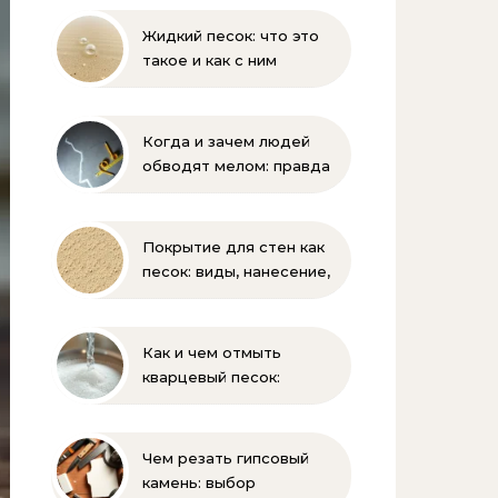
Жидкий песок: что это
такое и как с ним
бороться
Когда и зачем людей
обводят мелом: правда
и мифы
Покрытие для стен как
песок: виды, нанесение,
выбор
Как и чем отмыть
кварцевый песок:
полное руководство
для бассейна и фильтра
Чем резать гипсовый
камень: выбор