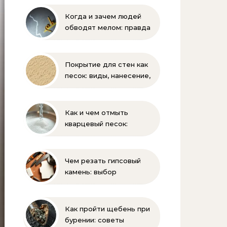
Когда и зачем людей
обводят мелом: правда
и мифы
Покрытие для стен как
песок: виды, нанесение,
выбор
Как и чем отмыть
кварцевый песок:
полное руководство
для бассейна и фильтра
Чем резать гипсовый
камень: выбор
инструмента и техника
безопасности
Как пройти щебень при
бурении: советы