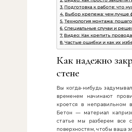
Видео: как просто закрепит
Подготовка к работе: что н
Выбор крепежа: чем лучше 
Технология монтажа: пошаго
Специальные случаи и реше
Видео: Как крепить провода
Частые ошибки и как их изб
Как надежно закр
стене
Вы когда-нибудь задумывал
временем начинают прови
кроется в неправильном 
Бетон — материал каприз
статье мы разберем все 
поверхностям, чтобы ваша э