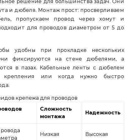
ьное решение для большинства задач. Они
ута и дюбеля. Монтаж прост: просверливаем
бель, пропускаем провод через хомут и
подходит для проводов диаметром от 5 до
обы удобны при прокладке нескольких
Они фиксируются на стене дюбелями, а
ются в пазах. Кабельные ленты с дюбелем
 крепления или когда нужно быстро
ода.
видов крепежа для проводов
роводов
Сложность
Надежность
монтажа
провода
Низкая
Высокая
аметра