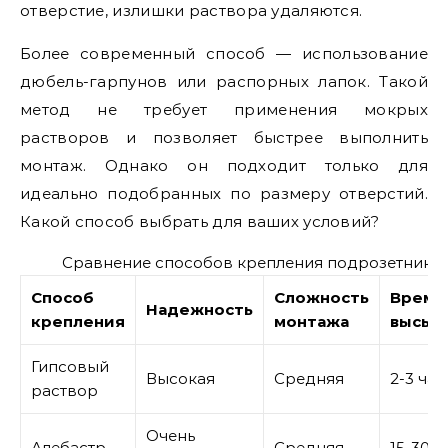
отверстие, излишки раствора удаляются.
Более современный способ — использование
дюбель-гарпунов или распорных лапок. Такой
метод не требует применения мокрых
растворов и позволяет быстрее выполнить
монтаж. Однако он подходит только для
идеально подобранных по размеру отверстий.
Какой способ выбрать для ваших условий?
Сравнение способов крепления подрозетнико
Способ
Сложность
Время
Надежность
крепления
монтажа
высых
Гипсовый
Высокая
Средняя
2-3 час
раствор
Очень
Алебастр
Средняя
15-30 м