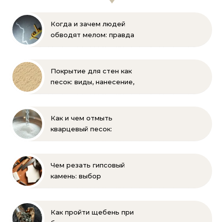
Когда и зачем людей
обводят мелом: правда
и мифы
Покрытие для стен как
песок: виды, нанесение,
выбор
Как и чем отмыть
кварцевый песок:
полное руководство
для бассейна и фильтра
Чем резать гипсовый
камень: выбор
инструмента и техника
безопасности
Как пройти щебень при