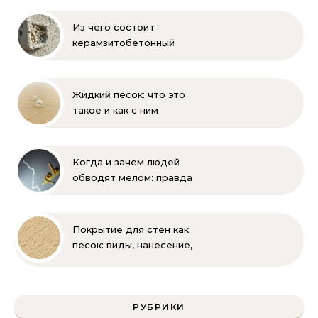
производстве:
проверенные способы
Из чего состоит
керамзитобетонный
блок: состав, размеры и
пропорции
Жидкий песок: что это
такое и как с ним
бороться
Когда и зачем людей
обводят мелом: правда
и мифы
Покрытие для стен как
песок: виды, нанесение,
выбор
РУБРИКИ