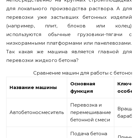
для локального производства раствора. А для
перевозки уже застывших бетонных изделий
(например, плит, блоков или колец)
используются обычные грузовики-тягачи с
низкорамными платформами или панелевозами.
Так какая же машина является главной для
перевозки жидкого бетона?
Сравнение машин для работы с бетоном
Основная
Ключев
Название машины
функция
особен
Перевозка и
Вращаю
Автобетоносмеситель
перемешивание
бараба
бетонной смеси
Подача бетона
Длинная