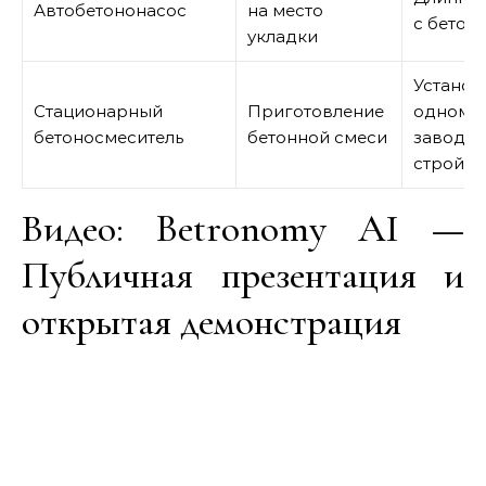
Автобетононасос
на место
с бетон
укладки
Установ
Стационарный
Приготовление
одном м
бетоносмеситель
бетонной смеси
заводе 
стройпл
Видео: Betronomy AI —
Публичная презентация и
открытая демонстрация