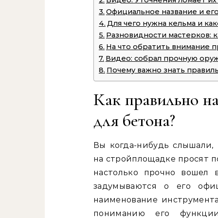
Видео: Уточнения ломает их
Официальное название и ег
Для чего нужна кельма и ка
Разновидности мастерков: к
На что обратить внимание п
Видео: собрал прочную ору
Почему важно знать правил
Как правильно на
для бетона?
Вы когда-нибудь слышали,
на стройплощадке просят п
настолько прочно вошел 
задумываются о его офи
наименование инструмента
пониманию его функции