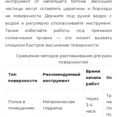
инструмент от налипшего бетона. Засохшие
частицы могут оставлять царапины и борозды
на поверхности. Держите под рукой ведро с
водой и регулярно ополаскивайте инструмент.
Также избегайте работы под прямыми
солнечными лучами — это может вызвать
слишком быстрое высыхание поверхности.
Сравнение методов разглаживания для разных
поверхностей
Время
Тип
Рекомендуемый
начала
Осо
поверхности
инструмент
работ
Треб
Через
Полов в
Металлическая
макс
3-4
помещениях
гладилка
глад
часа
пове