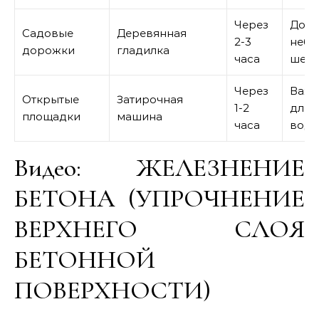
Через
Допу
Садовые
Деревянная
2-3
небо
дорожки
гладилка
часа
шеро
Через
Важе
Открытые
Затирочная
1-2
для 
площадки
машина
часа
вод
Видео: ЖЕЛЕЗНЕНИЕ
БЕТОНА (УПРОЧНЕНИЕ
ВЕРХНЕГО СЛОЯ
БЕТОННОЙ
ПОВЕРХНОСТИ)