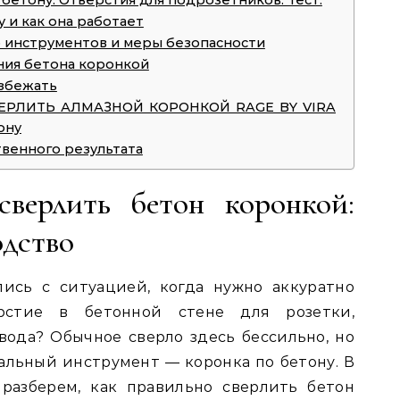
 бетону. Отверстия для подрозетников. Тест.
 и как она работает
р инструментов и меры безопасности
ния бетона коронкой
избежать
ВЕРЛИТЬ АЛМАЗНОЙ КОРОНКОЙ RAGE BY VIRA
ону
твенного результата
сверлить бетон коронкой:
одство
лись с ситуацией, когда нужно аккуратно
рстие в бетонной стене для розетки,
ода? Обычное сверло здесь бессильно, но
льный инструмент — коронка по бетону. В
разберем, как правильно сверлить бетон