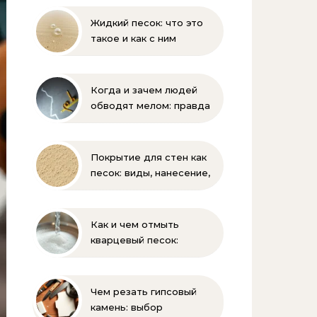
Жидкий песок: что это
такое и как с ним
бороться
Когда и зачем людей
обводят мелом: правда
и мифы
Покрытие для стен как
песок: виды, нанесение,
выбор
Как и чем отмыть
кварцевый песок:
полное руководство
для бассейна и фильтра
Чем резать гипсовый
камень: выбор