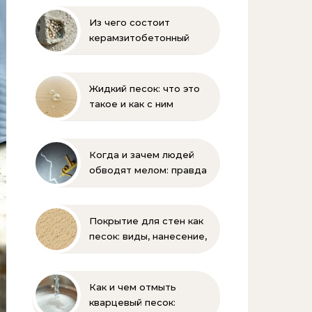
Из чего состоит
керамзитобетонный
блок: состав, размеры и
пропорции
Жидкий песок: что это
такое и как с ним
бороться
Когда и зачем людей
обводят мелом: правда
и мифы
Покрытие для стен как
песок: виды, нанесение,
выбор
Как и чем отмыть
кварцевый песок: