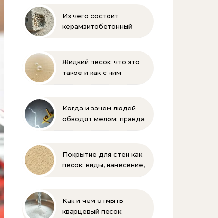
Из чего состоит
керамзитобетонный
блок: состав, размеры и
пропорции
Жидкий песок: что это
такое и как с ним
бороться
Когда и зачем людей
обводят мелом: правда
и мифы
Покрытие для стен как
песок: виды, нанесение,
выбор
Как и чем отмыть
кварцевый песок: