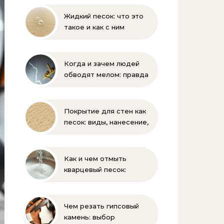
Жидкий песок: что это
такое и как с ним
бороться
Когда и зачем людей
обводят мелом: правда
и мифы
Покрытие для стен как
песок: виды, нанесение,
выбор
Как и чем отмыть
кварцевый песок:
полное руководство
для бассейна и фильтра
Чем резать гипсовый
камень: выбор