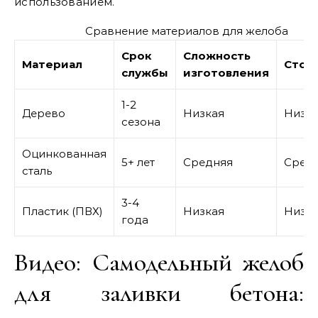
использованием.
Сравнение материалов для желоба
Срок
Сложность
Материал
Стои
службы
изготовления
1-2
Дерево
Низкая
Низк
сезона
Оцинкованная
5+ лет
Средняя
Сред
сталь
3-4
Пластик (ПВХ)
Низкая
Низк
года
Видео: Самодельный желоб
для заливки бетона: