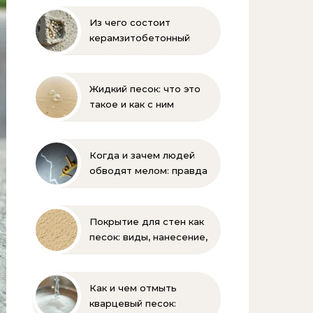
Из чего состоит
керамзитобетонный
блок: состав, размеры и
пропорции
Жидкий песок: что это
такое и как с ним
бороться
Когда и зачем людей
обводят мелом: правда
и мифы
Покрытие для стен как
песок: виды, нанесение,
выбор
Как и чем отмыть
кварцевый песок: