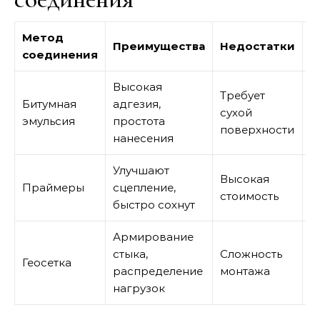
Метод
О
Преимущества
Недостатки
соединения
п
Высокая
Требует
Битумная
адгезия,
Д
сухой
эмульсия
простота
п
поверхности
нанесения
Улучшают
Высокая
О
Праймеры
сцепление,
стоимость
у
быстро сохнут
Армирование
стыка,
Сложность
В
Геосетка
распределение
монтажа
н
нагрузок