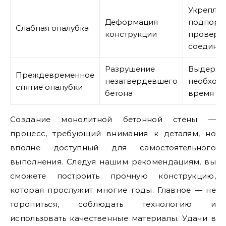
Укреплят
Деформация
подпорк
Слабная опалубка
конструкции
проверя
соедине
Разрушение
Выдержи
Преждевременное
незатвердевшего
необход
снятие опалубки
бетона
время
Создание монолитной бетонной стены —
процесс, требующий внимания к деталям, но
вполне доступный для самостоятельного
выполнения. Следуя нашим рекомендациям, вы
сможете построить прочную конструкцию,
которая прослужит многие годы. Главное — не
торопиться, соблюдать технологию и
использовать качественные материалы. Удачи в