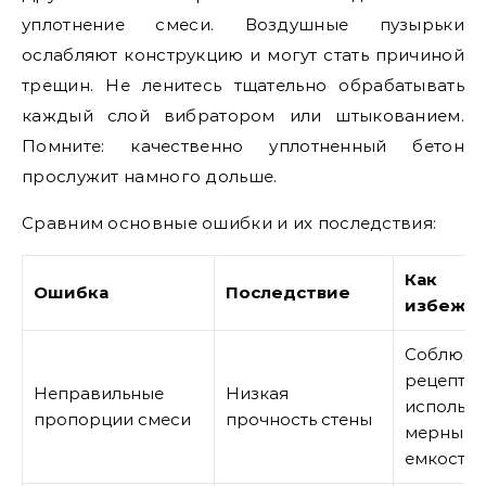
уплотнение смеси. Воздушные пузырьки
ослабляют конструкцию и могут стать причиной
трещин. Не ленитесь тщательно обрабатывать
каждый слой вибратором или штыкованием.
Помните: качественно уплотненный бетон
прослужит намного дольше.
Сравним основные ошибки и их последствия:
Как
Ошибка
Последствие
избежат
Соблюда
рецептур
Неправильные
Низкая
использо
пропорции смеси
прочность стены
мерные
емкости