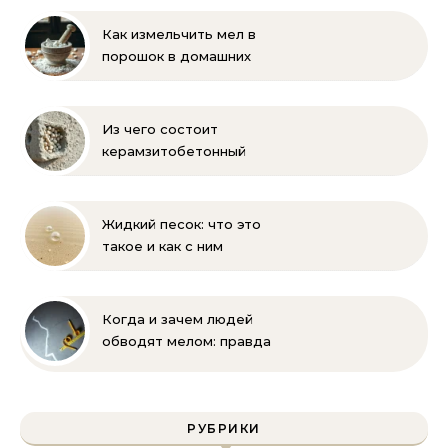
поставщика
Как измельчить мел в
порошок в домашних
условиях и на
производстве:
проверенные способы
Из чего состоит
керамзитобетонный
блок: состав, размеры и
пропорции
Жидкий песок: что это
такое и как с ним
бороться
Когда и зачем людей
обводят мелом: правда
и мифы
РУБРИКИ