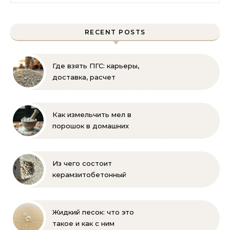
RECENT POSTS
Где взять ПГС: карьеры,
доставка, расчет
объема и выбор
поставщика
Как измельчить мел в
порошок в домашних
условиях и на
производстве:
проверенные способы
Из чего состоит
керамзитобетонный
блок: состав, размеры и
пропорции
Жидкий песок: что это
такое и как с ним