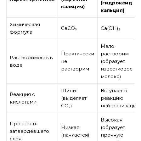
(гидроксид
кальция)
кальция)
Химическая
CaCO₃
Ca(OH)₂
формула
Мало
Практически
растворим
Растворимость в
не
(образует
воде
растворим
известковое
молоко)
Шипит
Вступает в
Реакция с
(выделяет
реакцию
кислотами
CO₂)
нейтрализации
Высокая
Прочность
Низкая
(образует
затвердевшего
(пачкается)
прочную
слоя