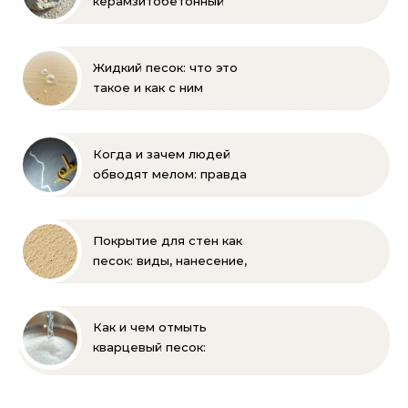
керамзитобетонный
блок: состав, размеры и
пропорции
Жидкий песок: что это
такое и как с ним
бороться
Когда и зачем людей
обводят мелом: правда
и мифы
Покрытие для стен как
песок: виды, нанесение,
выбор
Как и чем отмыть
кварцевый песок:
полное руководство
для бассейна и фильтра