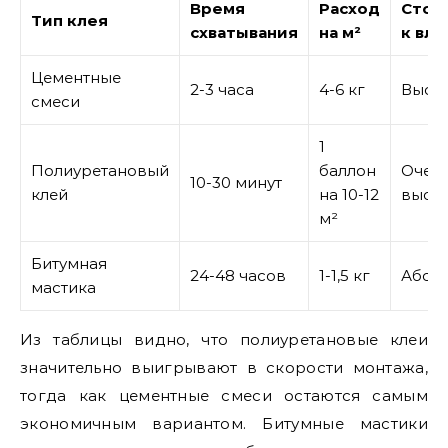
Время
Расход
Стой
Тип клея
схватывания
на м²
к вла
Цементные
2-3 часа
4-6 кг
Высо
смеси
1
Полиуретановый
баллон
Очен
10-30 минут
клей
на 10-12
высо
м²
Битумная
24-48 часов
1-1,5 кг
Абсо
мастика
Из таблицы видно, что полиуретановые клеи
значительно выигрывают в скорости монтажа,
тогда как цементные смеси остаются самым
экономичным вариантом. Битумные мастики