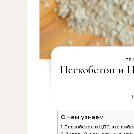
ПР
Пескобетон и Ц
1
О чем узнаем
Пескобетон и ЦПС: что выбр