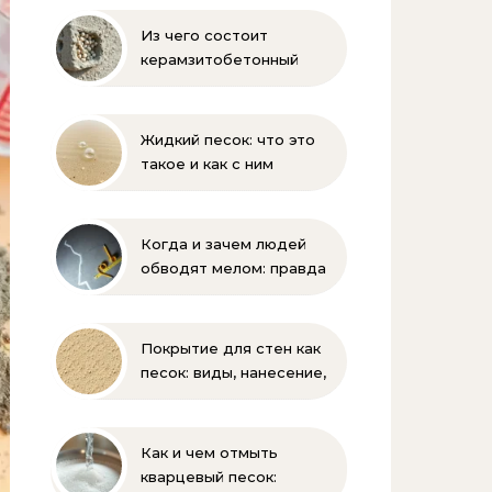
Из чего состоит
керамзитобетонный
блок: состав, размеры и
пропорции
Жидкий песок: что это
такое и как с ним
бороться
Когда и зачем людей
обводят мелом: правда
и мифы
Покрытие для стен как
песок: виды, нанесение,
выбор
Как и чем отмыть
кварцевый песок: