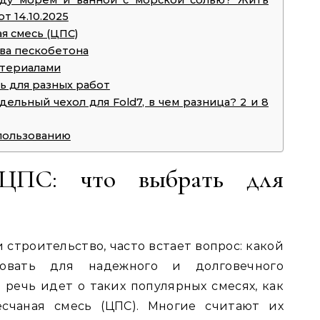
жду морем и ванной с морской солью? Жить
т 14.10.2025
я смесь (ЦПС)
ва пескобетона
атериалами
ь для разных работ
ельный чехол для Fold7, в чем разница? 2 и 8
пользованию
 ЦПС: что выбрать для
 строительство, часто встает вопрос: какой
зовать для надежного и долговечного
 речь идет о таких популярных смесях, как
есчаная смесь (ЦПС). Многие считают их