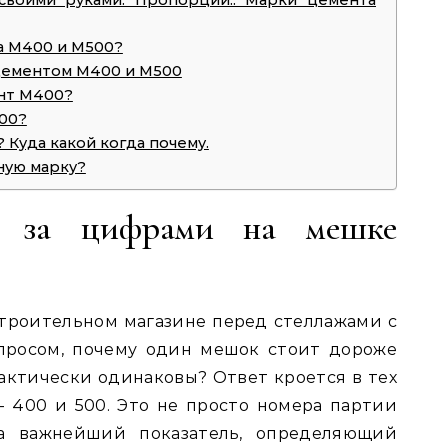
своими руками. Пропорции.. Марки цемента
а М400 и М500?
цементом М400 и М500
ент М400?
00?
 Куда какой когда почему.
ную марку?
я за цифрами на мешке
строительном магазине перед стеллажами с
просом, почему один мешок стоит дороже
рактически одинаковы? Ответ кроется в тех
 400 и 500. Это не просто номера партии
а важнейший показатель, определяющий