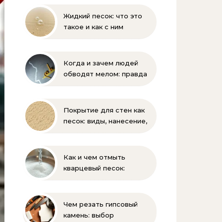
Жидкий песок: что это
такое и как с ним
бороться
Когда и зачем людей
обводят мелом: правда
и мифы
Покрытие для стен как
песок: виды, нанесение,
выбор
Как и чем отмыть
кварцевый песок:
полное руководство
для бассейна и фильтра
Чем резать гипсовый
камень: выбор