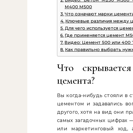
Видео: Бетон М250 М300 
М400 М500
Что означают марки цемент
Ключевые различия между 
Для чего используется цем
Где применяется цемент М5
Видео: Цемент 500 или 400 ?
Как правильно выбрать нуж
Что скрываетс
цемента?
Вы когда-нибудь стояли в 
цементом и задавались во
другого, хотя на вид они п
самых загадочных цифрах —
или маркетинговый ход, 