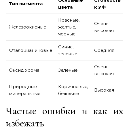
Основные
Стойкость
Тип пигмента
цвета
к УФ
Красные,
Очень
Железоокисные
желтые,
высокая
черные
Синие,
Фталоцианиновые
Средняя
зеленые
Очень
Оксид хрома
Зеленые
высокая
Природные
Коричневые,
Высокая
минеральные
бежевые
Частые ошибки и как их
избежать