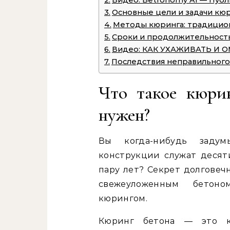
Видео: Betronomy AI — Пуб
Основные цели и задачи кю
Методы кюринга: традицио
Сроки и продолжительност
Видео: КАК УХАЖИВАТЬ И 
Последствия неправильного
Что такое кюри
нужен?
Вы когда-нибудь задум
конструкции служат десят
пару лет? Секрет долговеч
свежеуложенным бетоно
кюрингом.
Кюринг бетона — это к