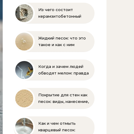
Из чего состоит
керамзитобетонный
блок: состав, размеры и
пропорции
Жидкий песок: что это
такое и как с ним
бороться
Когда и зачем людей
обводят мелом: правда
и мифы
Покрытие для стен как
песок: виды, нанесение,
выбор
Как и чем отмыть
кварцевый песок: