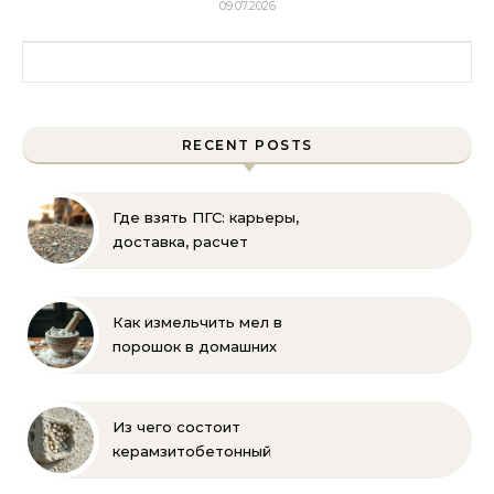
09.07.2026
Найти:
RECENT POSTS
Где взять ПГС: карьеры,
доставка, расчет
объема и выбор
поставщика
Как измельчить мел в
порошок в домашних
условиях и на
производстве:
проверенные способы
Из чего состоит
керамзитобетонный
блок: состав, размеры и