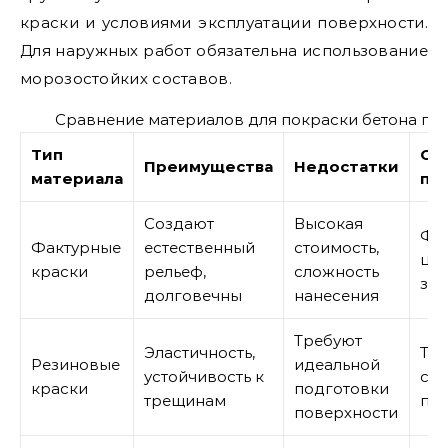
краски и условиями эксплуатации поверхности.
Для наружных работ обязательна использование
морозостойких составов.
Сравнение материалов для покраски бетона по
Тип
Об
Преимущества
Недостатки
материала
пр
Создают
Высокая
Фа
Фактурные
естественный
стоимость,
цок
краски
рельеф,
сложность
за
долговечны
нанесения
Требуют
Эластичность,
Тер
Резиновые
идеальной
устойчивость к
сту
краски
подготовки
трещинам
пл
поверхности