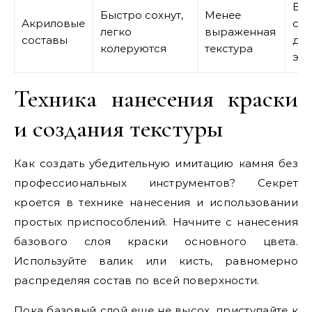
Вн
Быстро сохнут,
Менее
Акриловые
сте
легко
выраженная
составы
де
колеруются
текстура
эл
Техника нанесения краски
и создания текстуры
Как создать убедительную имитацию камня без
профессиональных инструментов? Секрет
кроется в технике нанесения и использовании
простых приспособлений. Начните с нанесения
базового слоя краски основного цвета.
Используйте валик или кисть, равномерно
распределяя состав по всей поверхности.
Пока базовый слой еще не высох, приступайте к