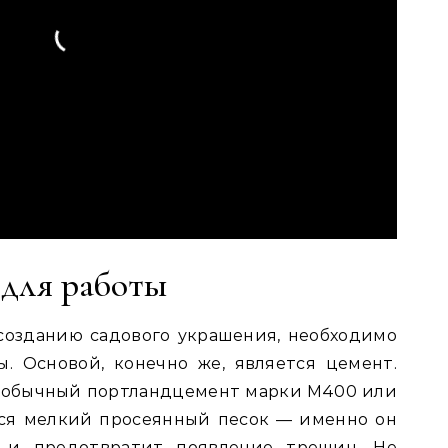
 для работы
созданию садового украшения, необходимо
. Основой, конечно же, является цемент.
 обычный портландцемент марки М400 или
тся мелкий просеянный песок — именно он
 и предотвратит появление трещин. Не