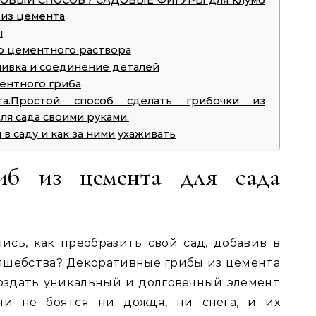
 НОВЫЙ СПОСОБ / САДОВЫЕ ФИГУРЫ для клумб
 из цемента
ы
о цементного раствора
ливка и соединение деталей
ентного гриба
а.Простой способ сделать грибочки из
ля сада своими руками.
в саду и как за ними ухаживать
иб из цемента для сада
ись, как преобразить свой сад, добавив в
олшебства? Декоративные грибы из цемента
оздать уникальный и долговечный элемент
ни не боятся ни дождя, ни снега, и их