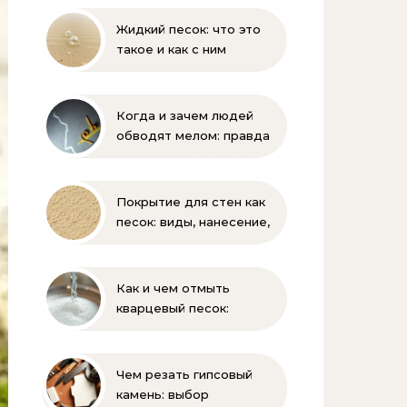
Жидкий песок: что это
такое и как с ним
бороться
Когда и зачем людей
обводят мелом: правда
и мифы
Покрытие для стен как
песок: виды, нанесение,
выбор
Как и чем отмыть
кварцевый песок:
полное руководство
для бассейна и фильтра
Чем резать гипсовый
камень: выбор