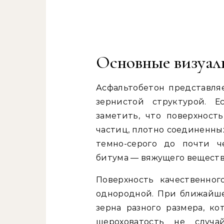
Основные визуал
Асфальтобетон представля
зернистой структурой. Е
заметить, что поверхност
частиц, плотно соединенны
темно-серого до почти ч
битума — вяжущего веществ
Поверхность качественно
однородной. При ближайш
зерна разного размера, ко
шероховатость не случ