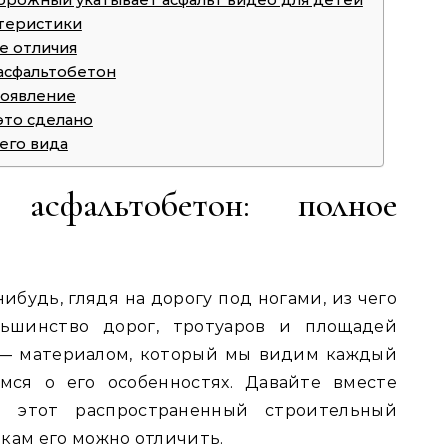
орожный укатывает асфальт видео для детей
теристики
е отличия
 асфальтобетон
роявление
это сделано
его вида
асфальтобетон: полное
ибудь, глядя на дорогу под ногами, из чего
ьшинство дорог, тротуаров и площадей
 — материалом, который мы видим каждый
мся о его особенностях. Давайте вместе
т этот распространенный строительный
кам его можно отличить.