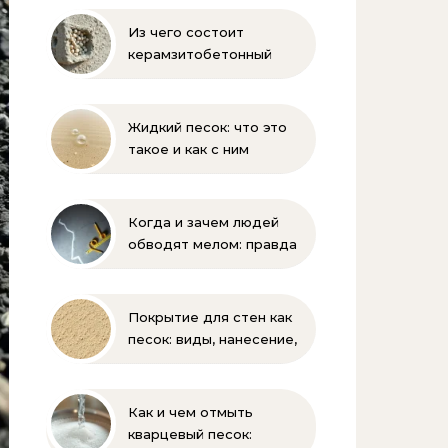
Из чего состоит
керамзитобетонный
блок: состав, размеры и
пропорции
Жидкий песок: что это
такое и как с ним
бороться
Когда и зачем людей
обводят мелом: правда
и мифы
Покрытие для стен как
песок: виды, нанесение,
выбор
Как и чем отмыть
кварцевый песок: