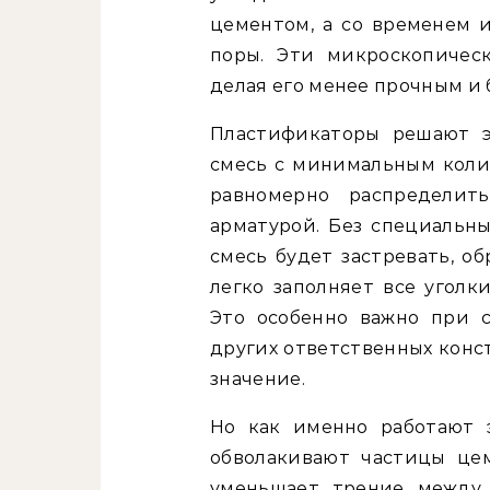
цементом, а со временем и
поры. Эти микроскопическ
делая его менее прочным и
Пластификаторы решают э
смесь с минимальным колич
равномерно распределит
арматурой. Без специальн
смесь будет застревать, о
легко заполняет все уголк
Это особенно важно при 
других ответственных конс
значение.
Но как именно работают 
обволакивают частицы цеме
уменьшает трение между 