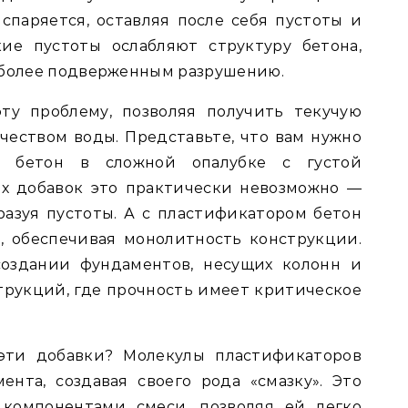
спаряется, оставляя после себя пустоты и
ие пустоты ослабляют структуру бетона,
 более подверженным разрушению.
ту проблему, позволяя получить текучую
еством воды. Представьте, что вам нужно
ь бетон в сложной опалубке с густой
ых добавок это практически невозможно —
бразуя пустоты. А с пластификатором бетон
и, обеспечивая монолитность конструкции.
создании фундаментов, несущих колонн и
трукций, где прочность имеет критическое
эти добавки? Молекулы пластификаторов
нта, создавая своего рода «смазку». Это
компонентами смеси, позволяя ей легко