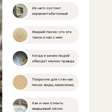
Из чего состоит
керамзитобетонный
блок: состав, размеры и
пропорции
Жидкий песок: что это
такое и как с ним
бороться
Когда и зачем людей
обводят мелом: правда
и мифы
Покрытие для стен как
песок: виды, нанесение,
выбор
Как и чем отмыть
кварцевый песок: